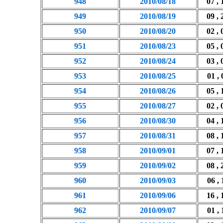
948
2010/08/18
07 , 
949
2010/08/19
09 , 
950
2010/08/20
02 , 
951
2010/08/23
05 , 
952
2010/08/24
03 , 
953
2010/08/25
01 , 
954
2010/08/26
05 , 
955
2010/08/27
02 , 
956
2010/08/30
04 , 
957
2010/08/31
08 , 
958
2010/09/01
07 , 
959
2010/09/02
08 , 
960
2010/09/03
06 , 
961
2010/09/06
16 , 
962
2010/09/07
01 , 