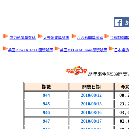
威力彩開獎號碼
大樂透開獎號碼
六合彩開獎號碼
今彩539開
美國POWERBALL開獎號碼
美國MEGA Millions開獎號碼
日本樂透L
歷年來今彩539開獎
期數
開獎日期
今彩
944
2010/08/12
08 , 
945
2010/08/13
23 , 
946
2010/08/16
03 , 
947
2010/08/17
02 , 