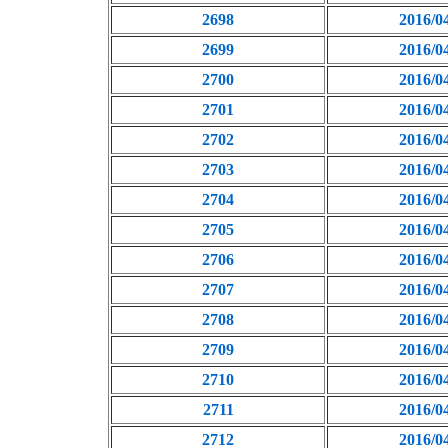
2698
2016/0
2699
2016/0
2700
2016/0
2701
2016/0
2702
2016/0
2703
2016/0
2704
2016/0
2705
2016/0
2706
2016/0
2707
2016/0
2708
2016/0
2709
2016/0
2710
2016/0
2711
2016/0
2712
2016/0