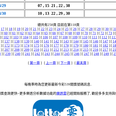
4/29
07 , 15 21 , 22 , 38
4/30
10 , 13 22 , 29 , 30
總共有258頁 目前在第118頁
[
17
] [
18
] [
19
] [
20
] [
21
] [
22
] [
23
] [
24
] [
25
] [
26
] [
27
] [
28
] [
29
] [
30
] [
3
] [
60
] [
61
] [
62
] [
63
] [
64
] [
65
] [
66
] [
67
] [
68
] [
69
] [
70
] [
71
] [
72
] [
73
] 
] [
102
] [
103
] [
104
] [
105
] [
106
] [
107
] [
108
] [
109
] [
110
] [
111
] [
112
] [
11
] [
137
] [
138
] [
139
] [
140
] [
141
] [
142
] [
143
] [
144
] [
145
] [
146
] [
147
] [
1
] [
172
] [
173
] [
174
] [
175
] [
176
] [
177
] [
178
] [
179
] [
180
] [
181
] [
182
] [
1
] [
207
] [
208
] [
209
] [
210
] [
211
] [
212
] [
213
] [
214
] [
215
] [
216
] [
217
] [
2
8
] [
239
] [
240
] [
241
] [
242
] [
243
] [
244
] [
245
] [
246
] [
247
] [
248
] [
249
] [
2
[
第一頁
] [
上一頁
] [
下一頁
] [
最末頁
]
每晚準時為您更新最新今彩539開獎號碼訊息..
-開獎查詢更快--更多樂透分析數據功能的
樂透雲
已經開始服務了, 歡迎多多支持與使