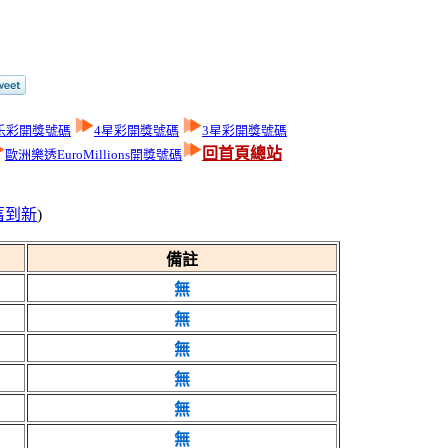
乐彩開獎號碼
4星彩開獎號碼
3星彩開獎號碼
回首頁總站
歐洲樂透EuroMillions開獎號碼
舊到新
)
備註
無
無
無
無
無
無