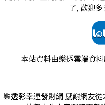
了, 歡迎多
本站資料由樂透雲端資料
樂透彩幸運發財網 感謝網友從2