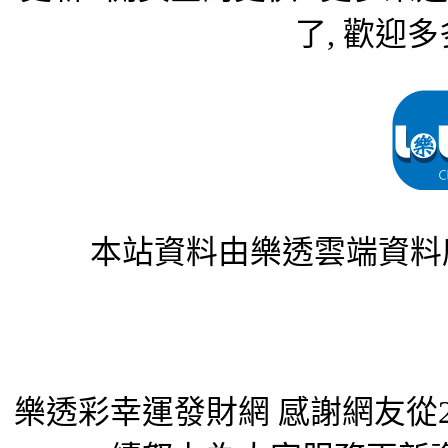
了, 歡迎多
本站資料由樂透雲端資料
樂透彩幸運發財網 感謝網友從2