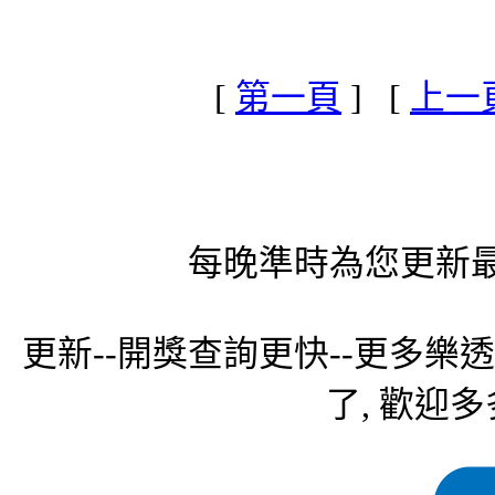
[
第一頁
] [
上一
每晚準時為您更新最
更新--開獎查詢更快--更多樂
了, 歡迎多