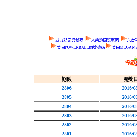
威力彩開獎號碼
大樂透開獎號碼
六合
美國POWERBALL開獎號碼
美國MEGA Mi
期數
開獎
2806
2016/0
2805
2016/0
2804
2016/0
2803
2016/0
2802
2016/0
2801
2016/0