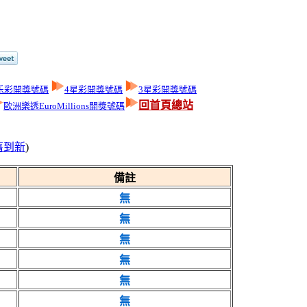
乐彩開獎號碼
4星彩開獎號碼
3星彩開獎號碼
回首頁總站
歐洲樂透EuroMillions開獎號碼
舊到新
)
備註
無
無
無
無
無
無