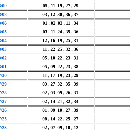
8/09
05 , 11 19 , 27 , 29
8/08
03 , 12 30 , 36 , 37
8/06
01 , 02 03 , 11 , 34
8/05
03 , 11 24 , 35 , 36
8/04
12 , 16 19 , 25 , 31
8/03
11 , 22 25 , 32 , 36
8/02
05 , 10 22 , 23 , 31
8/01
05 , 09 22 , 23 , 38
7/30
11 , 17 19 , 23 , 29
7/29
03 , 27 32 , 35 , 39
7/28
02 , 03 09 , 26 , 31
7/27
02 , 14 21 , 32 , 34
7/26
01 , 09 10 , 27 , 39
7/25
08 , 14 22 , 25 , 27
7/23
02 , 07 09 , 10 , 12