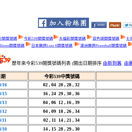
彩開獎號碼
今彩539開獎號碼
大福彩開獎號碼
双色球開獎號碼
七
llions開獎號碼
日本樂透Loto 6開獎號碼
澳洲樂透Powerball開獎號碼
歷年來今彩539開獎號碼列表 (開出日期排序
由新到舊
由
日期
今彩539中獎號碼
8/16
02 , 04 20 , 28 , 32
8/15
16 , 24 29 , 30 , 36
8/13
04 , 06 12 , 16 , 39
8/12
04 , 09 18 , 26 , 34
8/11
02 , 11 14 , 21 , 34
8/10
14 , 15 28 , 29 , 30