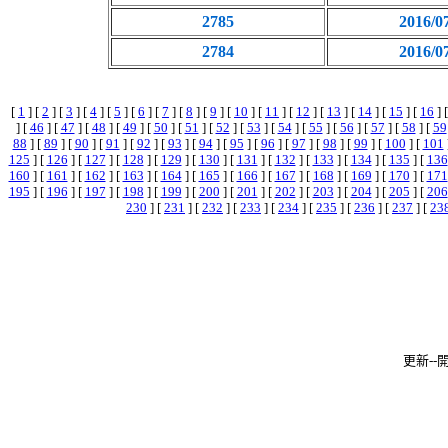
2785
2016/0
2784
2016/0
[
1
] [
2
] [
3
] [
4
] [
5
] [
6
] [
7
] [
8
] [
9
] [
10
] [
11
] [
12
] [
13
] [
14
] [
15
] [
16
] 
] [
46
] [
47
] [
48
] [
49
] [
50
] [
51
] [
52
] [
53
] [
54
] [
55
] [
56
] [
57
] [
58
] [
59
88
] [
89
] [
90
] [
91
] [
92
] [
93
] [
94
] [
95
] [
96
] [
97
] [
98
] [
99
] [
100
] [
101
125
] [
126
] [
127
] [
128
] [
129
] [
130
] [
131
] [
132
] [
133
] [
134
] [
135
] [
136
160
] [
161
] [
162
] [
163
] [
164
] [
165
] [
166
] [
167
] [
168
] [
169
] [
170
] [
171
195
] [
196
] [
197
] [
198
] [
199
] [
200
] [
201
] [
202
] [
203
] [
204
] [
205
] [
206
230
] [
231
] [
232
] [
233
] [
234
] [
235
] [
236
] [
237
] [
23
更新-