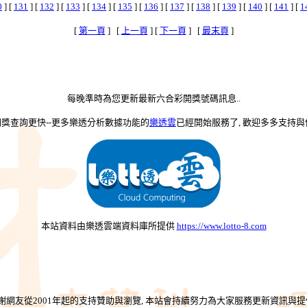
0
] [
131
] [
132
] [
133
] [
134
] [
135
] [
136
] [
137
] [
138
] [
139
] [
140
] [
141
] [
1
[
第一頁
] [
上一頁
] [
下一頁
] [
最末頁
]
每晚準時為您更新最新六合彩開獎號碼訊息..
-開獎查詢更快--更多樂透分析數據功能的
樂透雲
已經開始服務了, 歡迎多多支持與使
本站資料由樂透雲端資料庫所提供
https://www.lotto-8.com
謝網友從2001年起的支持贊助與瀏覽, 本站會持續努力為大家服務更新資訊與提供