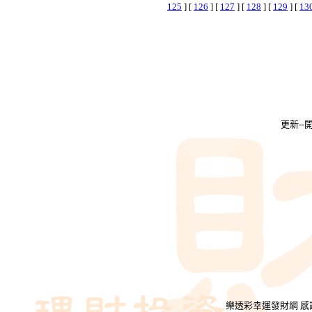
125
] [
126
] [
127
] [
128
] [
129
] [
13
更新-
樂透彩幸運發財網 感