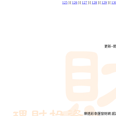
125
] [
126
] [
127
] [
128
] [
129
] [
13
更新-
樂透彩幸運發財網 感