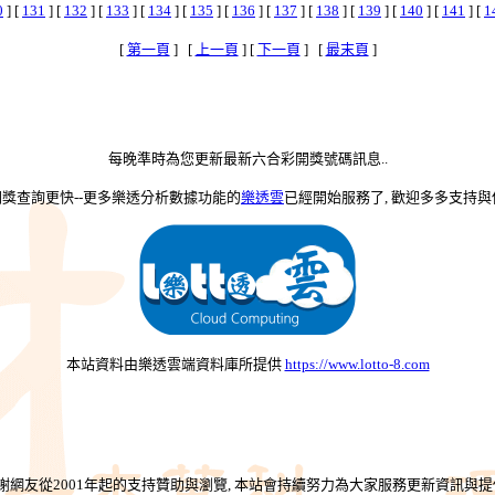
0
] [
131
] [
132
] [
133
] [
134
] [
135
] [
136
] [
137
] [
138
] [
139
] [
140
] [
141
] [
1
[
第一頁
] [
上一頁
] [
下一頁
] [
最末頁
]
每晚準時為您更新最新六合彩開獎號碼訊息..
-開獎查詢更快--更多樂透分析數據功能的
樂透雲
已經開始服務了, 歡迎多多支持與使
本站資料由樂透雲端資料庫所提供
https://www.lotto-8.com
謝網友從2001年起的支持贊助與瀏覽, 本站會持續努力為大家服務更新資訊與提供