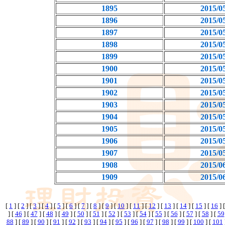
1895
2015/0
1896
2015/0
1897
2015/0
1898
2015/0
1899
2015/0
1900
2015/0
1901
2015/0
1902
2015/0
1903
2015/0
1904
2015/0
1905
2015/0
1906
2015/0
1907
2015/0
1908
2015/0
1909
2015/0
[
1
] [
2
] [
3
] [
4
] [
5
] [
6
] [
7
] [
8
] [
9
] [
10
] [
11
] [
12
] [
13
] [
14
] [
15
] [
16
] 
] [
46
] [
47
] [
48
] [
49
] [
50
] [
51
] [
52
] [
53
] [
54
] [
55
] [
56
] [
57
] [
58
] [
59
88
] [
89
] [
90
] [
91
] [
92
] [
93
] [
94
] [
95
] [
96
] [
97
] [
98
] [
99
] [
100
] [
101