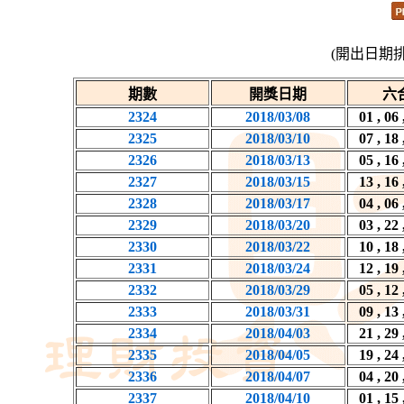
(開出日期
期數
開獎日期
六
2324
2018/03/08
01 , 06 
2325
2018/03/10
07 , 18 
2326
2018/03/13
05 , 16 
2327
2018/03/15
13 , 16 
2328
2018/03/17
04 , 06 
2329
2018/03/20
03 , 22 
2330
2018/03/22
10 , 18 
2331
2018/03/24
12 , 19 
2332
2018/03/29
05 , 12 
2333
2018/03/31
09 , 13 
2334
2018/04/03
21 , 29 
2335
2018/04/05
19 , 24 
2336
2018/04/07
04 , 20 
2337
2018/04/10
01 , 15 