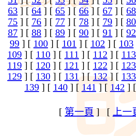
63
] [
64
] [
65
] [
66
] [
67
] [
68
75
] [
76
] [
77
] [
78
] [
79
] [
80
87
] [
88
] [
89
] [
90
] [
91
] [
92
99
] [
100
] [
101
] [
102
] [
103
109
] [
110
] [
111
] [
112
] [
113
119
] [
120
] [
121
] [
122
] [
123
129
] [
130
] [
131
] [
132
] [
133
139
] [
140
] [
141
] [
142
] 
[
第一頁
] [
上一