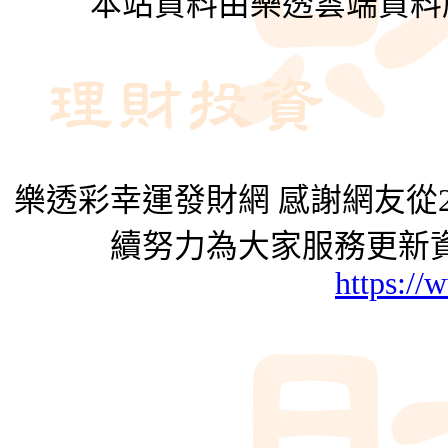
本站資料由樂透雲端資料
樂透彩幸運發財網 感謝網友從2
續努力為大家服務更新資
https://