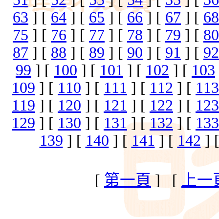
63
] [
64
] [
65
] [
66
] [
67
] [
68
75
] [
76
] [
77
] [
78
] [
79
] [
80
87
] [
88
] [
89
] [
90
] [
91
] [
92
99
] [
100
] [
101
] [
102
] [
103
109
] [
110
] [
111
] [
112
] [
113
119
] [
120
] [
121
] [
122
] [
123
129
] [
130
] [
131
] [
132
] [
133
139
] [
140
] [
141
] [
142
] 
[
第一頁
] [
上一