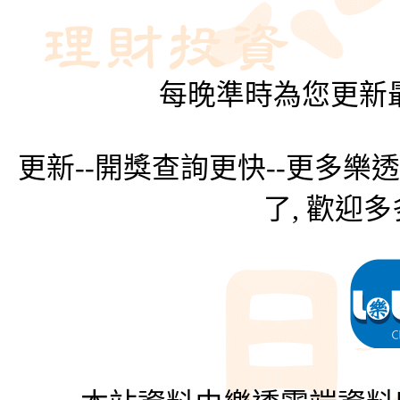
每晚準時為您更新最
更新--開獎查詢更快--更多樂
了, 歡迎多