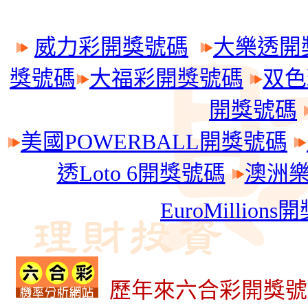
威力彩開獎號碼
大樂透開
獎號碼
大福彩開獎號碼
双色
開獎號碼
美國POWERBALL開獎號碼
透Loto 6開獎號碼
澳洲樂透
EuroMillion
歷年來六合彩開獎