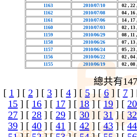
1163
2010/07/10
02 , 22 
1162
2010/07/08
04 , 16 
1161
2010/07/06
14 , 17 
1160
2010/07/03
02 , 13 
1159
2010/06/29
08 , 11 
1158
2010/06/26
07 , 13 
1157
2010/06/24
05 , 23 
1156
2010/06/22
02 , 04 
1155
2010/06/19
02 , 08 
總共有14
[
1
] [
2
] [
3
] [
4
] [
5
] [
6
] [
7
]
15
] [
16
] [
17
] [
18
] [
19
] [
20
27
] [
28
] [
29
] [
30
] [
31
] [
32
39
] [
40
] [
41
] [
42
] [
43
] [
44
51
] [
52
] [
53
] [
54
] [
55
] [
56