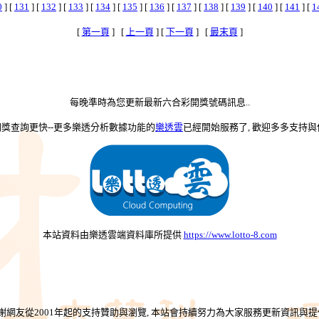
0
] [
131
] [
132
] [
133
] [
134
] [
135
] [
136
] [
137
] [
138
] [
139
] [
140
] [
141
] [
1
[
第一頁
] [
上一頁
] [
下一頁
] [
最末頁
]
每晚準時為您更新最新六合彩開獎號碼訊息..
-開獎查詢更快--更多樂透分析數據功能的
樂透雲
已經開始服務了, 歡迎多多支持與使
本站資料由樂透雲端資料庫所提供
https://www.lotto-8.com
謝網友從2001年起的支持贊助與瀏覽, 本站會持續努力為大家服務更新資訊與提供