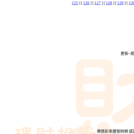
125
] [
126
] [
127
] [
128
] [
129
] [
13
更新-
樂透彩幸運發財網 感