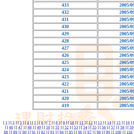
433
2005/0
432
2005/0
431
2005/0
430
2005/0
429
2005/0
428
2005/0
427
2005/0
426
2005/0
425
2005/0
424
2005/0
423
2005/0
422
2005/0
421
2005/0
420
2005/0
419
2005/0
[
1
] [
2
] [
3
] [
4
] [
5
] [
6
] [
7
] [
8
] [
9
] [
10
] [
11
] [
12
] [
13
] [
14
] [
15
] [
16
] 
] [
46
] [
47
] [
48
] [
49
] [
50
] [
51
] [
52
] [
53
] [
54
] [
55
] [
56
] [
57
] [
58
] [
59
88
] [
89
] [
90
] [
91
] [
92
] [
93
] [
94
] [
95
] [
96
] [
97
] [
98
] [
99
] [
100
] [
101