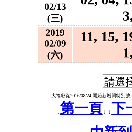
02/13
3
(三)
2019
11, 15, 1
02/09
1
(六)
大福彩從2016/08/24 開始新增開特
第一頁
下
[
] [