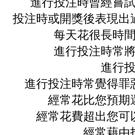
進行投注時曾經嘗
投注時或開獎後表現出
每天花很長時
進行投注時常
進行
進行投注時常覺得罪
經常花比您預期
經常花費超出您可
經常藉由