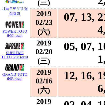
2
(三)
나눔로또6/45 당
2019
07, 13, 2
첨결과
02/23
4
(六)
POWER TOTO
6/55 result
2019
05, 07, 1
02/20
SUPREME
1
TOTO 6/58 result
(三)
2019
12, 16, 1
GRAND TOTO
6/63 result
02/16
6
(六)
2019
02, 04, 1