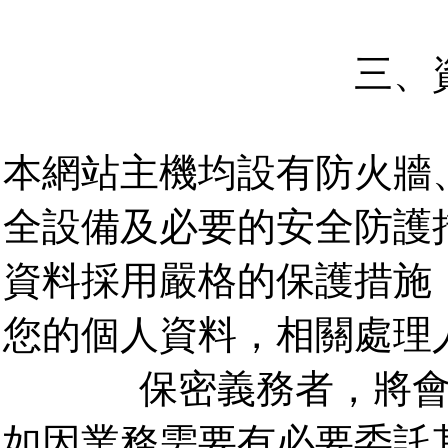
三、
本網站主機均設有防火牆
全設備及必要的安全防護
資料採用嚴格的保護措施
您的個人資料，相關處理
保密義務者，將
如因業務需要有必要委託