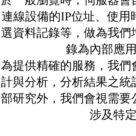
連線設備的IP位址、使
選資料記錄等，做為我們
錄為內部應
為提供精確的服務，我們
計與分析，分析結果之統
部研究外，我們會視需要
涉及特