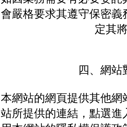
會嚴格要求其遵守保密義
定其
四、網站
本網站的網頁提供其他網
站所提供的連結，點選進