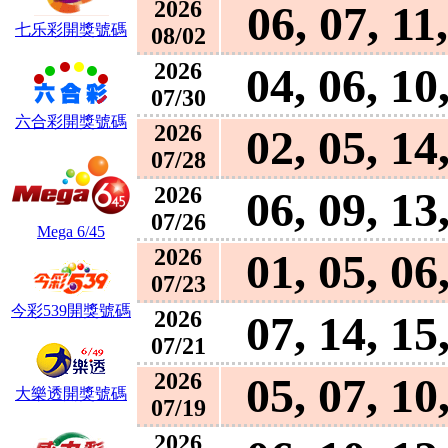
2026
06, 07, 11
七乐彩開獎號碼
08/02
2026
04, 06, 10
07/30
六合彩開獎號碼
2026
02, 05, 14
07/28
2026
06, 09, 13
07/26
Mega 6/45
2026
01, 05, 06
07/23
今彩539開獎號碼
2026
07, 14, 15
07/21
2026
05, 07, 10
大樂透開獎號碼
07/19
2026