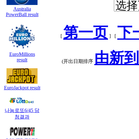
Australia
PowerBall result
第一页
下
[
] [
由新到
EuroMillions
result
(开出日期排序
EuroJackpot result
나눔로또6/45 당
첨결과