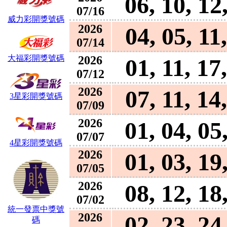
06, 10, 12
07/16
威力彩開獎號碼
2026
04, 05, 11
07/14
大福彩開獎號碼
2026
01, 11, 17
07/12
2026
07, 11, 14
3星彩開獎號碼
07/09
2026
01, 04, 05
07/07
4星彩開獎號碼
2026
01, 03, 19
07/05
2026
08, 12, 18
07/02
統一發票中獎號
2026
02, 23, 24
碼