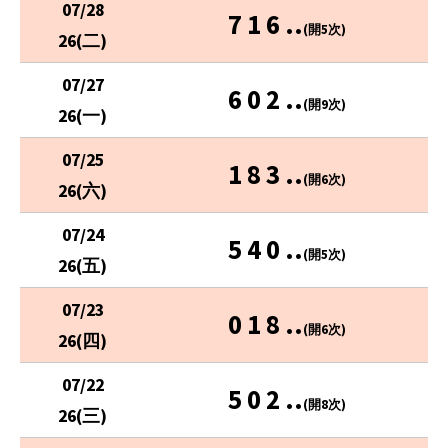
07/28
7 1 6 ..
(開5次)
26(二)
07/27
6 0 2 ..
(開9次)
26(一)
07/25
1 8 3 ..
(開6次)
26(六)
07/24
5 4 0 ..
(開5次)
26(五)
07/23
0 1 8 ..
(開6次)
26(四)
07/22
5 0 2 ..
(開8次)
26(三)