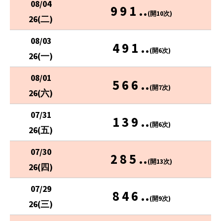
08/04
9 9 1 ..
(開10次)
26(二)
08/03
4 9 1 ..
(開6次)
26(一)
08/01
5 6 6 ..
(開7次)
26(六)
07/31
1 3 9 ..
(開6次)
26(五)
07/30
2 8 5 ..
(開13次)
26(四)
07/29
8 4 6 ..
(開9次)
26(三)