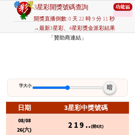
3星彩開獎號碼查詢
開獎直播倒數:
0 天 22 時 9 分 10 秒
→最新3星彩、4星彩獎金派彩結果
「贊助商連結」
字大小
暗
日期
3星彩中獎號碼
08/08
2 1 9 ..
(開8次)
26(六)