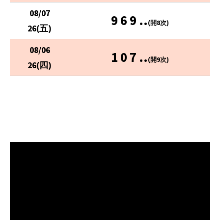
08/07
9 6 9 ..
(開8次)
26(五)
08/06
1 0 7 ..
(開9次)
26(四)