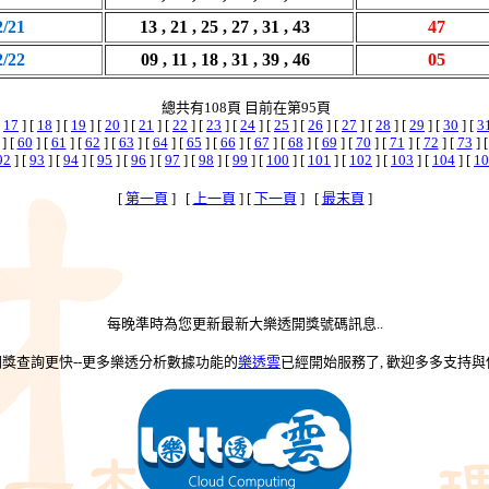
2/21
13 , 21 , 25 , 27 , 31 , 43
47
2/22
09 , 11 , 18 , 31 , 39 , 46
05
總共有108頁 目前在第95頁
[
17
] [
18
] [
19
] [
20
] [
21
] [
22
] [
23
] [
24
] [
25
] [
26
] [
27
] [
28
] [
29
] [
30
] [
3
] [
60
] [
61
] [
62
] [
63
] [
64
] [
65
] [
66
] [
67
] [
68
] [
69
] [
70
] [
71
] [
72
] [
73
] 
92
] [
93
] [
94
] [
95
] [
96
] [
97
] [
98
] [
99
] [
100
] [
101
] [
102
] [
103
] [
104
] [
10
[
第一頁
] [
上一頁
] [
下一頁
] [
最末頁
]
每晚準時為您更新最新大樂透開獎號碼訊息..
-開獎查詢更快--更多樂透分析數據功能的
樂透雲
已經開始服務了, 歡迎多多支持與使