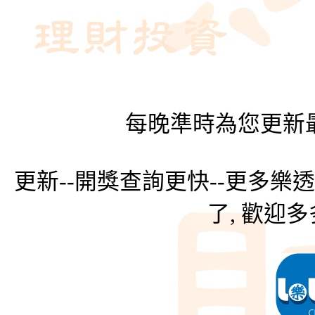
每晚準時為您更新最
更新--開獎查詢更快--更多樂
了, 歡迎多