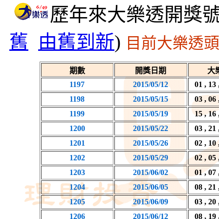
歷年來大樂透開獎號
舊
由舊到新
)
目前大樂透頭
期數
開獎日期
大
1197
2015/05/12
01 , 13 
1198
2015/05/15
03 , 06 
1199
2015/05/19
15 , 16 
1200
2015/05/22
03 , 21 
1201
2015/05/26
02 , 10 
1202
2015/05/29
02 , 05 
1203
2015/06/02
01 , 07 
1204
2015/06/05
08 , 21 
1205
2015/06/09
03 , 20 
1206
2015/06/12
08 , 19 