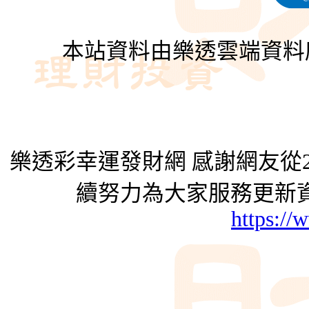
本站資料由樂透雲端資料
樂透彩幸運發財網 感謝網友從2
續努力為大家服務更新資
https://