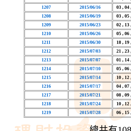
1207
2015/06/16
03 , 04 
1208
2015/06/19
03 , 05 
1209
2015/06/23
02 , 13 
1210
2015/06/26
05 , 06 
1211
2015/06/30
18 , 19 
1212
2015/07/03
21 , 23 
1213
2015/07/07
01 , 14 
1214
2015/07/10
05 , 06 
1215
2015/07/14
10 , 12 
1216
2015/07/17
04 , 07 
1217
2015/07/21
08 , 09 
1218
2015/07/24
10 , 12 
1219
2015/07/28
06 , 15 
總共有10