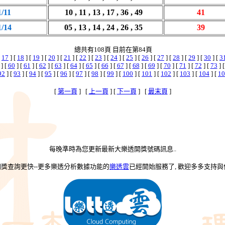
1/11
10 , 11 , 13 , 17 , 36 , 49
41
1/14
05 , 13 , 14 , 24 , 26 , 35
39
總共有108頁 目前在第84頁
[
17
] [
18
] [
19
] [
20
] [
21
] [
22
] [
23
] [
24
] [
25
] [
26
] [
27
] [
28
] [
29
] [
30
] [
3
] [
60
] [
61
] [
62
] [
63
] [
64
] [
65
] [
66
] [
67
] [
68
] [
69
] [
70
] [
71
] [
72
] [
73
] 
92
] [
93
] [
94
] [
95
] [
96
] [
97
] [
98
] [
99
] [
100
] [
101
] [
102
] [
103
] [
104
] [
10
[
第一頁
] [
上一頁
] [
下一頁
] [
最末頁
]
每晚準時為您更新最新大樂透開獎號碼訊息..
-開獎查詢更快--更多樂透分析數據功能的
樂透雲
已經開始服務了, 歡迎多多支持與使