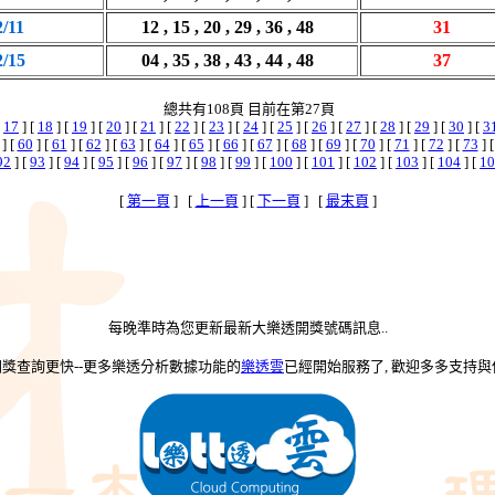
2/11
12 , 15 , 20 , 29 , 36 , 48
31
2/15
04 , 35 , 38 , 43 , 44 , 48
37
總共有108頁 目前在第27頁
[
17
] [
18
] [
19
] [
20
] [
21
] [
22
] [
23
] [
24
] [
25
] [
26
] [
27
] [
28
] [
29
] [
30
] [
3
] [
60
] [
61
] [
62
] [
63
] [
64
] [
65
] [
66
] [
67
] [
68
] [
69
] [
70
] [
71
] [
72
] [
73
] 
92
] [
93
] [
94
] [
95
] [
96
] [
97
] [
98
] [
99
] [
100
] [
101
] [
102
] [
103
] [
104
] [
10
[
第一頁
] [
上一頁
] [
下一頁
] [
最末頁
]
每晚準時為您更新最新大樂透開獎號碼訊息..
-開獎查詢更快--更多樂透分析數據功能的
樂透雲
已經開始服務了, 歡迎多多支持與使