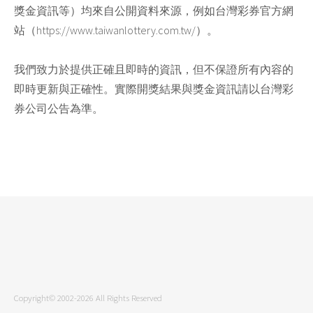
獎金資訊等）均來自公開資料來源，例如台灣彩券官方網
站（https://www.taiwanlottery.com.tw/）。
我們致力於提供正確且即時的資訊，但不保證所有內容的
即時更新與正確性。實際開獎結果與獎金資訊請以台灣彩
券公司公告為準。
Copyright© 2002-2026 All Rights Reserved