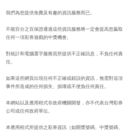
我們為您提供免費及有趣的資訊服務而已。
不能百分之百保證通過這些資訊服務將一定會提高您贏取
任何一項彩券遊戲的中獎機會。
對統計和電腦選字服務頁所提供不正確訊息，不負任何責
任。
如果這些網頁出現任何不正確或錯誤的資訊，無需對這項
事件所造成的任何損失、損壞或不便負任何責任。
本網站以及應用程式非政府機關開發，亦不代表台灣彩券
公司或任何政府單位。
本應用程式所提供之彩券資訊（如開獎號碼、中獎號碼、