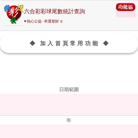
六合彩彩球尾數統計查詢
♥ 熱心公益--幸運發財 ☺
◆ 加入首頁常用功能 ◆
日期範圍
年