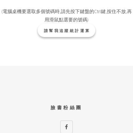
(電腦桌機要選取多個號碼時,請先按下鍵盤的Ctrl鍵,按住不放,再
用滑鼠點選要的號碼)
臉書粉絲團