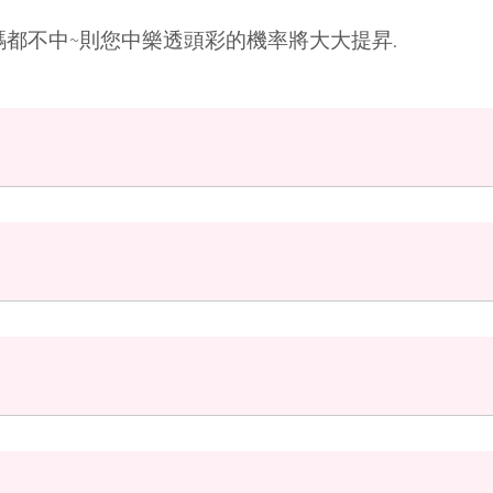
個號碼都不中~則您中樂透頭彩的機率將大大提昇.