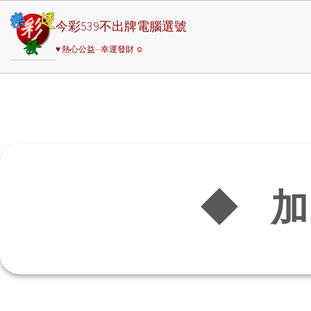
今彩539不出牌電腦選號
♥ 熱心公益--幸運發財 ☺
◆ 