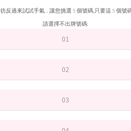
反過來試試手氣 .. 讓您挑選 5 個號碼,只要這 5 
請選擇不出牌號碼: