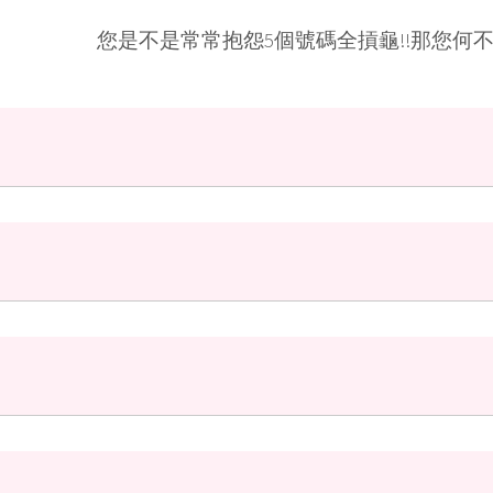
您是不是常常抱怨5個號碼全摃龜!!那您何不彷