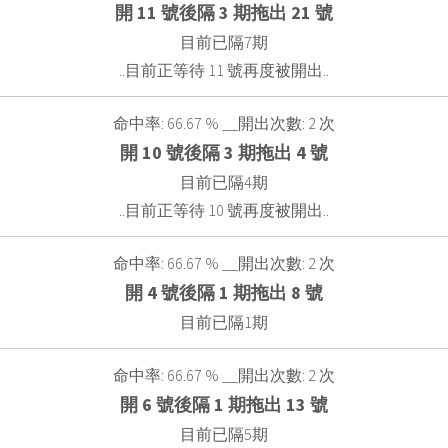
開 11 號後隔 3 期拖出 21 號
目前已隔7期
..目前正等待 11 號再度被開出..
命中率: 66.67 % __開出次數: 2 次
開 10 號後隔 3 期拖出 4 號
目前已隔4期
..目前正等待 10 號再度被開出..
命中率: 66.67 % __開出次數: 2 次
開 4 號後隔 1 期拖出 8 號
目前已隔1期
命中率: 66.67 % __開出次數: 2 次
開 6 號後隔 1 期拖出 13 號
目前已隔5期