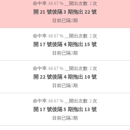
命中率: 66.67 % __開出次數: 2 次
開 21 號後隔 3 期拖出 22 號
目前已隔2期
命中率: 66.67 % __開出次數: 2 次
開 17 號後隔 4 期拖出 15 號
目前已隔2期
命中率: 66.67 % __開出次數: 2 次
開 22 號後隔 4 期拖出 10 號
目前已隔1期
命中率: 66.67 % __開出次數: 2 次
開 17 號後隔 5 期拖出 13 號
目前已隔2期