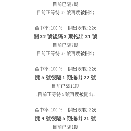
目前已隔7期
..目前正等待 32 號再度被開出..
命中率: 100 % __開出次數: 2 次
開 32 號後隔 3 期拖出 31 號
目前已隔7期
..目前正等待 32 號再度被開出..
命中率: 100 % __開出次數: 2 次
開 5 號後隔 1 期拖出 22 號
目前已隔11期
..目前正等待 5 號再度被開出..
命中率: 100 % __開出次數: 2 次
開 4 號後隔 5 期拖出 21 號
目前已隔1期