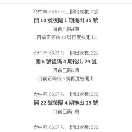
命中率: 66.67 % __開出次數: 2 次
開 10 號後隔 1 期拖出 35 號
目前已隔4期
..目前正等待 10 號再度被開出..
命中率: 66.67 % __開出次數: 2 次
開 6 號後隔 4 期拖出 29 號
目前已隔5期
..目前正等待 6 號再度被開出..
命中率: 66.67 % __開出次數: 2 次
開 22 號後隔 4 期拖出 25 號
目前已隔1期
命中率: 66.67 % __開出次數: 2 次