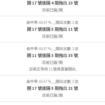
開 17 號後隔 4 期拖出 23 號
目前已隔2期
命中率: 66.67 % __開出次數: 2 次
開 17 號後隔 5 期拖出 11 號
目前已隔2期
命中率: 66.67 % __開出次數: 2 次
開 11 號後隔 3 期拖出 35 號
目前已隔7期
..目前正等待 11 號再度被開出..
命中率: 66.67 % __開出次數: 2 次
開 17 號後隔 5 期拖出 21 號
目前已隔2期