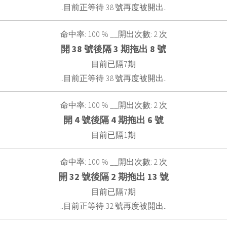
..目前正等待 38 號再度被開出..
命中率: 100 % __開出次數: 2 次
開 38 號後隔 3 期拖出 8 號
目前已隔7期
..目前正等待 38 號再度被開出..
命中率: 100 % __開出次數: 2 次
開 4 號後隔 4 期拖出 6 號
目前已隔1期
命中率: 100 % __開出次數: 2 次
開 32 號後隔 2 期拖出 13 號
目前已隔7期
..目前正等待 32 號再度被開出..