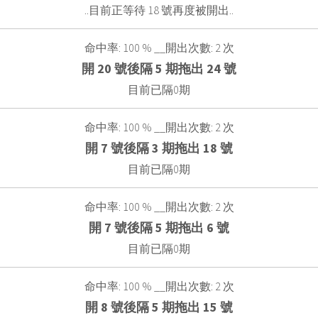
..目前正等待 18 號再度被開出..
命中率: 100 % __開出次數: 2 次
開 20 號後隔 5 期拖出 24 號
目前已隔0期
命中率: 100 % __開出次數: 2 次
開 7 號後隔 3 期拖出 18 號
目前已隔0期
命中率: 100 % __開出次數: 2 次
開 7 號後隔 5 期拖出 6 號
目前已隔0期
命中率: 100 % __開出次數: 2 次
開 8 號後隔 5 期拖出 15 號