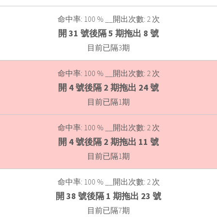
命中率: 100 % __開出次數: 2 次
開 31 號後隔 5 期拖出 8 號
目前已隔3期
命中率: 100 % __開出次數: 2 次
開 4 號後隔 2 期拖出 24 號
目前已隔1期
命中率: 100 % __開出次數: 2 次
開 4 號後隔 2 期拖出 11 號
目前已隔1期
命中率: 100 % __開出次數: 2 次
開 38 號後隔 1 期拖出 23 號
目前已隔7期