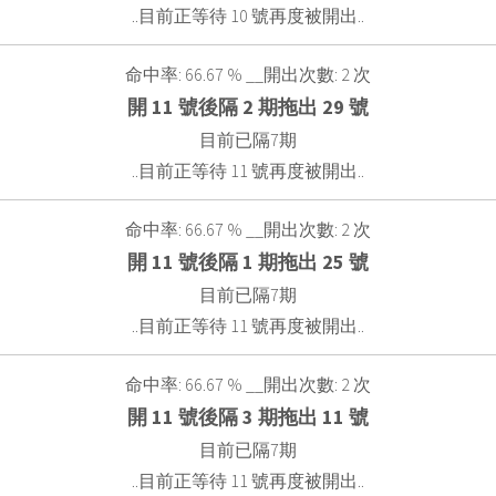
..目前正等待 10 號再度被開出..
命中率: 66.67 % __開出次數: 2 次
開 11 號後隔 2 期拖出 29 號
目前已隔7期
..目前正等待 11 號再度被開出..
命中率: 66.67 % __開出次數: 2 次
開 11 號後隔 1 期拖出 25 號
目前已隔7期
..目前正等待 11 號再度被開出..
命中率: 66.67 % __開出次數: 2 次
開 11 號後隔 3 期拖出 11 號
目前已隔7期
..目前正等待 11 號再度被開出..