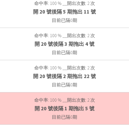
命中率: 100 % __開出次數: 2 次
開 20 號後隔 5 期拖出 11 號
目前已隔0期
命中率: 100 % __開出次數: 2 次
開 20 號後隔 3 期拖出 4 號
目前已隔0期
命中率: 100 % __開出次數: 2 次
開 20 號後隔 2 期拖出 22 號
目前已隔0期
命中率: 100 % __開出次數: 2 次
開 20 號後隔 1 期拖出 5 號
目前已隔0期