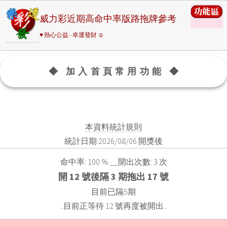
威力彩近期高命中率版路拖牌參考
♥ 熱心公益--幸運發財 ☺
◆ 加入首頁常用功能 ◆
本資料統計規則
統計日期:2026/08/06 開獎後
命中率: 100 % __開出次數: 3 次
開 12 號後隔 3 期拖出 17 號
目前已隔5期
..目前正等待 12 號再度被開出..