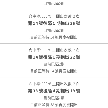
目前已隔0期
命中率: 100 % __開出次數: 2 次
開 14 號後隔 1 期拖出 26 號
目前已隔2期
..目前正等待 14 號再度被開出..
命中率: 100 % __開出次數: 2 次
開 14 號後隔 1 期拖出 22 號
目前已隔2期
..目前正等待 14 號再度被開出..
命中率: 100 % __開出次數: 2 次
開 38 號後隔 4 期拖出 19 號
目前已隔7期
..目前正等待 38 號再度被開出..