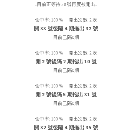
..目前正等待 38 號再度被開出..
命中率: 100 % __開出次數: 2 次
開 33 號後隔 4 期拖出 32 號
目前已隔0期
命中率: 100 % __開出次數: 2 次
開 2 號後隔 2 期拖出 10 號
目前已隔0期
命中率: 100 % __開出次數: 2 次
開 2 號後隔 5 期拖出 31 號
目前已隔0期
命中率: 100 % __開出次數: 2 次
開 32 號後隔 4 期拖出 35 號