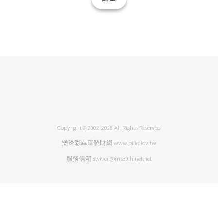
Copyright© 2002-2026 All Rights Reserved
樂透彩幸運發財網 www.pilio.idv.tw
服務信箱 swiven@ms39.hinet.net