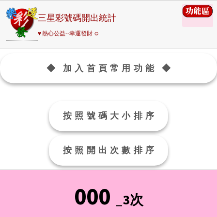
三星彩號碼開出統計
♥ 熱心公益--幸運發財 ☺
◆ 加入首頁常用功能 ◆
按照號碼大小排序
按照開出次數排序
000
_3次