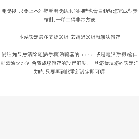
開獎後, 只要上本站觀看開獎結果的同時也會自動幫您完成對獎
核對, 一舉二得非常方便
本站設定最多支援20組, 若超過20組就無法儲存
備註:如果您清除電腦(手機)瀏覽器的cookie, 或是電腦(手機)會自
動清除cookie, 會造成您儲存的設定消失.. 一旦您發現您的設定消
失時, 只要再到此重新設定即可喔.