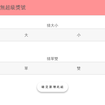
猜大小
大
小
猜單雙
單
雙